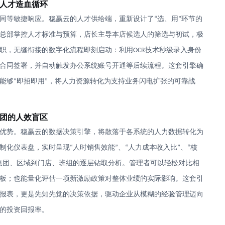
人才造血循环
同等敏捷响应。稳赢云的
人才
供给
端
，重新设计了
选、用
环节的
“
”
总部掌控人才标准与预算，店长主导本店候选人的筛选与初试，极
职，无缝衔接的数字化
流程
即刻启动：利用
技术秒级录入身份
OCR
合同签署，并自动触发办公系统账号开通等后续流程。这套引擎确
能够
即招即用
，将人力资源转化为支持业务闪电扩张的可靠战
“
”
团的人效盲区
优势。稳赢云的数据决策引擎，将散落于各系统的人力数据转化为
制化仪表盘，实时呈现
人时销售效能
、
人力成本收入比
、
核
“
”
“
”
“
集团、区域到门店、班组的逐层钻取分析。管理者可以轻松对比相
板；也能量化评估一项新激励政策对整体业绩的实际影响。这套引
报表，更是先知先觉的决策依据，驱动企业从模糊的经验管理迈向
的投资回报率。