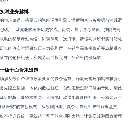
实时业务脉搏
的精准邂逅。稳赢云的智能调度引擎，深度融合业务数据与法规逻
学预测
。系统能够
根据
历史客流、促销计划，并考量员工技能与可
”
联动的移动考勤网络，则确保每一次打卡、请假与调班都实时转化
店长能够实时洞察各店人力饱和度，在销售高峰来临前完成精准布
潜在的销售机会，实现劳动力投入与业务产出的最优解。
千店千面合规难题
场涉及数百个城市政策变量的复杂运算。稳赢云构建的精准核算引
首先建立集团一体化的数据枢纽，自动汇聚全部门店的考勤、绩效
规则解析，能够根据员工参保地自动适配最新的社保、公积金及个
自动合规
的算薪模式。从数据归集、复杂计算到生成银行报盘文
”
效率提升数倍，更筑起了坚固的合规防火墙，让集团规避因政策理